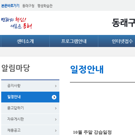
본문바로가기
동래구청
평생학습관
센터소개
프로그램안내
인터넷접수
알림마당
일정안내
공지사항
일정안내
묻고답하기
자유게시판
채용공고
10월 주말 강습일정