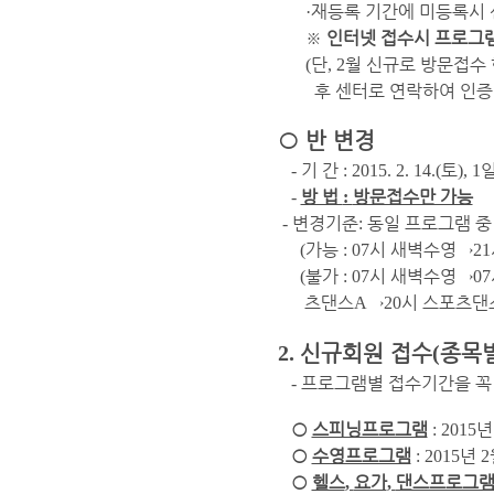
재등록 기간에 미등록시
·
※
인터넷 접수시 프로그램
단
월 신규로 방문접수 
(
, 2
후 센터로 연락하여 인증
○
반 변경
기 간
토
-
: 2015. 2. 14.(
), 1
방 법
방문접수만 가능
-
:
변경기준
동일 프로그램 중
-
:
가능
시 새벽수영
→
(
: 07
21
불가
시 새벽수영
→
(
: 07
07
츠댄스
→
시 스포츠댄
A
20
2.
신규회원 접수
(
종목
프로그램별 접수기간을 꼭
-
○
스피닝프로그램
: 2015
○
수영프로그램
년
: 2015
2
○
헬스
요가
댄스프로그
,
,