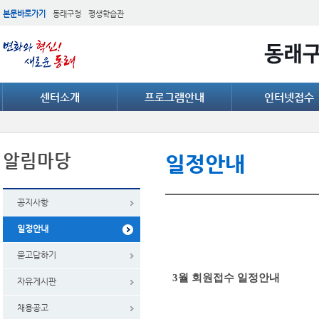
본문바로가기
동래구청
평생학습관
센터소개
프로그램안내
인터넷접수
알림마당
일정안내
공지사항
일정안내
묻고답하기
3월 회원접수 일정안내
자유게시판
채용공고