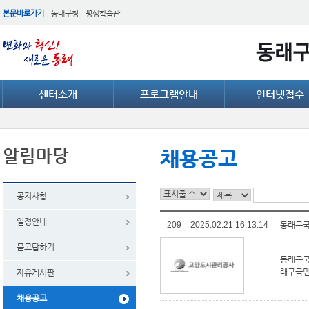
본문바로가기
동래구청
평생학습관
센터소개
프로그램안내
인터넷접수
알림마당
채용공고
공지사항
일정안내
209
2025.02.21 16:13:14
동래구국
묻고답하기
동래구국
래구국민체
자유게시판
채용공고