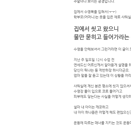
주말마다 보이는 광경입니다.
집에서 수영복을 입혀서(ㅜㅜ)
학부모(어머니)는 옷을 입은 채로 샤워실
집에서 씻고 왔으니
물만 묻히고 들어가라
는
수영을 안해보셔서 그런거라면 이 글이 
지난 주 일요일 12시 수업 전
연세드신 어르신께서 알아듣게 설명을 
당신이 뭐냐는 둥 적반하장 하시더군요.
엄마 말을 잘 듣고 있는데 이 상황을 
샤워실에 계신 분은 평소에 씻지 않으셔
수영장 물이 입으로 코로 들어가고
피부에도 닿는다는 사실을 어떻게 생각하
설마 내 아이는 깨끗하고
내 아이 하나쯤은 어떻게 해도 괜찮으신
운동에 따르는 매너를 지키는 것도 운동