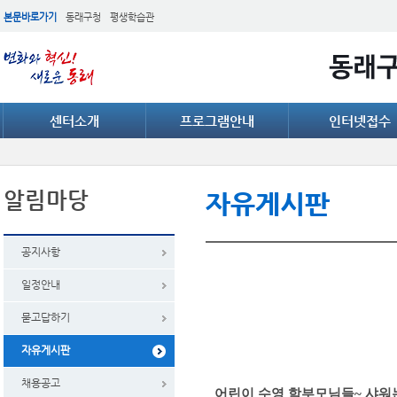
본문바로가기
동래구청
평생학습관
센터소개
프로그램안내
인터넷접수
알림마당
자유게시판
공지사항
일정안내
묻고답하기
자유게시판
채용공고
어린이 수영 학부모님들~ 샤워는