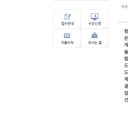
작성
은
제
들
함
도
도
제
결
앞
선