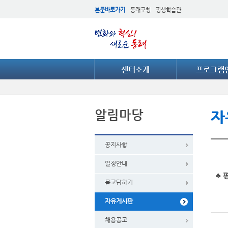
본문바로가기
동래구청
평생학습관
센터소개
프로그램
알림마당
자
공지사항
일정안내
♣ 
묻고답하기
자유게시판
채용공고