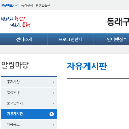
본문바로가기
동래구청
평생학습관
센터소개
프로그램안내
인터넷접수
알림마당
자유게시판
공지사항
일정안내
묻고답하기
자유게시판
채용공고