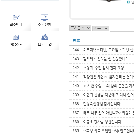
번호
344
화목저녁스피닝, 토요일 스피닝 
343
필라테스 정하늘 쌤 칭찬합니다
342
수영자 수질 검사 결과 요청
341
직장인은 개인PT 받지말라는 건가
340
10시반 수영 .. 왜 남의 물건을 
339
이민희 선생님 덕분에 또 하나 알게
338
진성욱선생님 감사합니다
337
해도 너무 한거 아닙니까? 회원이
336
이동호 강사님 칭찬합니다
335
스피닝 화목 오전반(9시) 만족합니