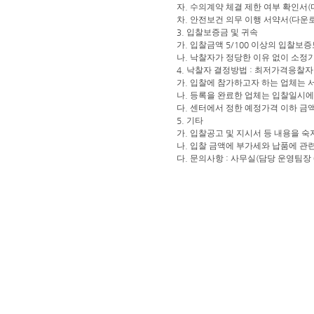
자
.
수의계약 체결 제한 여부 확인서
(
차
.
안전보건 의무 이행 서약서
(
다운
3.
입찰보증금 및 귀속
가
.
입찰금액
5/100
이상의 입찰보증
나
.
낙찰자가 정당한 이유 없이 소정
4.
낙찰자 결정방법
:
최저가격응찰자
가
.
입찰에 참가하고자 하는 업체는 
나
.
등록을 완료한 업체는 입찰일시에
다
.
센터에서 정한 예정가격 이하 금
5.
기타
가
.
입찰공고 및 지시서 등 내용을 
나
.
입찰 금액에 부가세와 납품에 관
다
.
문의사항
:
사무실
(
담당 운영팀장