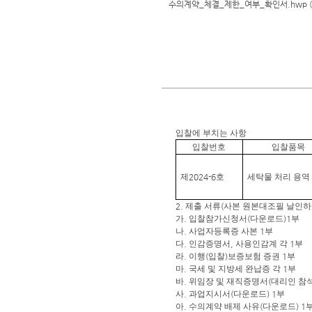
수의계약_체결_제한_여부_확인서.hwp
입찰에 부치는 사항
입찰번호
입찰품목
제
2024-6
호
세탁물 처리 용역
2.
제출 서류
(
사본 원본대조필 날인하
가
.
입찰참가신청서
(
다운로드
)1
부
나
.
사업자등록증 사본
1
부
다
.
인감증명서
,
사용인감계 각
1
부
라
.
이행
(
입찰
)
보증보험 증권
1
부
마
.
국세 및 지방세 완납증 각
1
부
바
.
위임장 및 재직증명서
(
대리인 참
사
.
과업지시서
(
다운로드
) 1
부
아
.
수의계약 배제 사유
(
다운로드
) 1