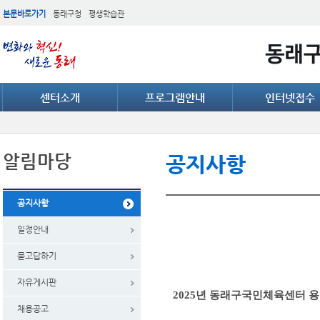
본문바로가기
동래구청
평생학습관
센터소개
프로그램안내
인터넷접수
알림마당
공지사항
공지사항
일정안내
묻고답하기
자유게시판
2025년 동래구국민체육센터 용
채용공고