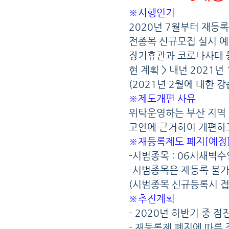
※
시행연기
2020
년
7
월부터 재등록
전종목 신규모집 실시 
장기휴관과 코로나사태 등
현 계획
>
내년
2021
년
(2021
년
2
월에 대한 강
※
제도개편 사유
위탁운영하는 부산 지역
고안에 근거하여 개편하
※
재등록제도 폐지
[
예정
-
시범종목
: 06
시새벽수
-
시범종목은 재등록 불가
(
시범종목 신규등록시 
※
추진계획
- 2020
년 하반기 중 점
-
재등록제 폐지에 따른 