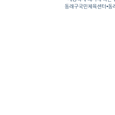
동래구국민체육센터
⦁
동