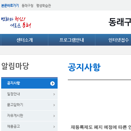
본문바로가기
동래구청
평생학습관
센터소개
프로그램안내
인터넷접수
알림마당
공지사항
공지사항
일정안내
묻고답하기
자유게시판
채용공고
재등록제도 폐지 예정에 따른 