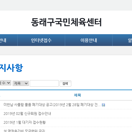
안내
인터넷접수
이용안내
알
지사항
호
제목
1
미반납 사물함 물품 폐기대상 공고(2019년 2월 28일 폐기대상 건...
0
2019년 02월 신규회원 접수안내
9
2019년 1월 대기자 접수현황
8
설 명절휴가비 모금행위 금지