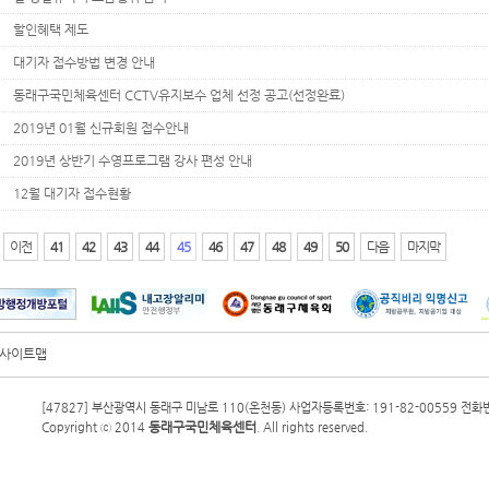
7
할인혜택 제도
6
대기자 접수방법 변경 안내
5
동래구국민체육센터 CCTV유지보수 업체 선정 공고(선정완료)
4
2019년 01월 신규회원 접수안내
3
2019년 상반기 수영프로그램 강사 편성 안내
2
12월 대기자 접수현황
이전
41
42
43
44
45
46
47
48
49
50
다음
마지막
사이트맵
[47827] 부산광역시 동래구 미남로 110(온천동) 사업자등록번호: 191-82-00559 전화번호 :
동래구국민체육센터
Copyright ⓒ 2014
. All rights reserved.