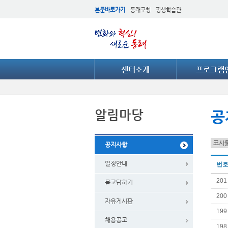
본문바로가기
동래구청
평생학습관
센터소개
프로그램
알림마당
공
공지사항
일정안내
번
20
묻고답하기
20
자유게시판
19
채용공고
19