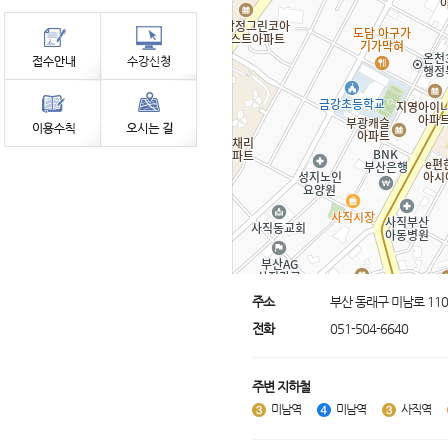
주소
부산 동래구 미남로 110
전화
051-504-6640
주변 지하철
미남역
미남역
사직역