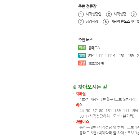
주변 정류장
사직성당앞
사직성당
금강시장
미남역.반도스카이
주변 버스
동래구8
83-1
111
111-1
131
189
2
1002(심야)
※ 찾아오시는 길
ㆍ지하철
4호선 미남역 2번출구 (도보 5분거리)
ㆍ
버스
44, 50, 57, 80, 131, 189, 111
83-1 (사직성당하차 - 도보 1분거리)
ㆍ
마을버스
동래구 8번 (사직성당 앞 하차 - 도보 1
동래구 5번 (백제약국 앞 하차 - 도보 3