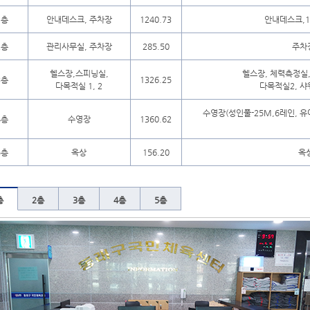
1층
안내데스크, 주차장
1240.73
안내데스크,1
2층
관리사무실, 주차장
285.50
주차장
헬스장,스피닝실,
헬스장, 체력측정실,
3층
1326.25
다목적실 1, 2
다목적실2, 샤
수영장(성인풀-25M,6레인, 유
4층
수영장
1360.62
5층
옥상
156.20
옥
층
2층
3층
4층
5층