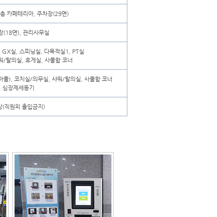
층 카페테리아, 주차장(29면)
(18면), 관리사무실
 GX실, 스피닝실, 다목적실1, PT실
워/탈의실, 휴게실, 사물함 코너
아풀), 코치실/의무실, 샤워/탈의실, 사물함 코너
심장제세동기
상(직원외 출입금지)