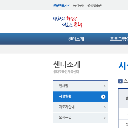
본문바로가기
동래구청
평생학습관
센터소개
프로그램
센터소개
시
동래구국민체육센터
스
인사말
시설현황
지도자안내
오시는길