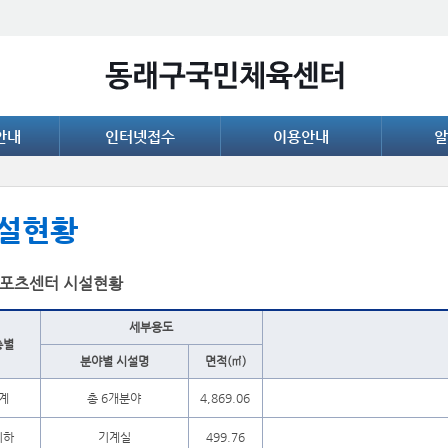
안내
인터넷접수
이용안내
알
설현황
포츠센터 시설현황
세부용도
층별
분야별 시설명
면적(㎡)
계
총 6개분야
4,869.06
지하
기계실
499.76